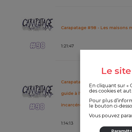
Carapatage #98 - Les maisons m
1
:
21
:
47
Le sit
Carapatage #97 - Sortie de l'édi
En cliquant sur «
des cookies et aut
guide à l'usage des proches de
Pour plus d’infor
incarcérées
le bouton ci-dess
Vous pouvez param
1
:
14
:
13
Paramétr