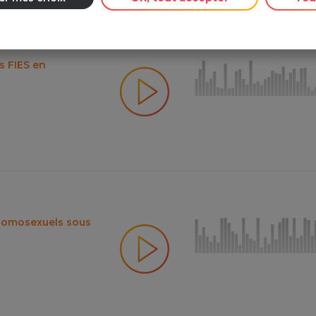
s FIES en
'homosexuels sous