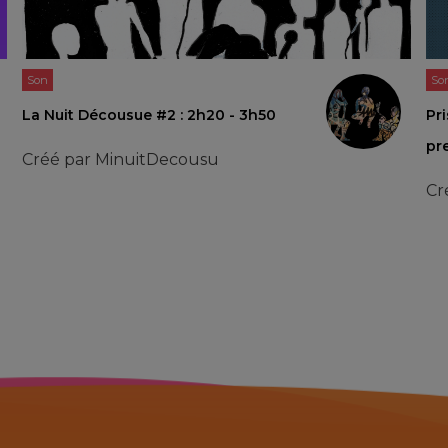
Son
So
La Nuit Décousue #2 : 2h20 - 3h50
Pr
pr
Créé par
MinuitDecousu
Cr