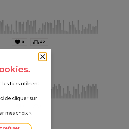
0
42
ookies.
s tiers utilisent
i de cliquer sur
1
61
r mes choix ».
t refuser