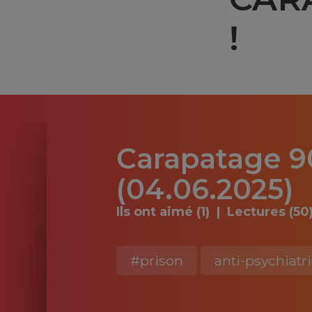
!
Carapatage 90
(04.06.2025)
Ils ont aimé (1)
Lectures (50
#prison
anti-psychiatr