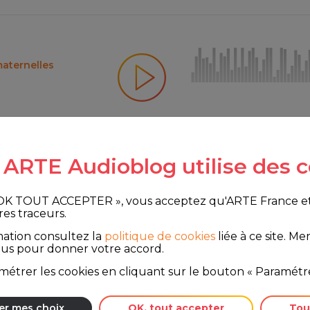
aternelles
e ARTE Audioblog utilise des c
tion 2026 du
 OK TOUT ACCEPTER », vous acceptez qu'ARTE France et le
res traceurs.
 personnes
mation consultez la
politique de cookies
liée à ce site.
Merc
ous pour donner votre accord.
étrer les cookies en cliquant sur le bouton « Paramétre
er mes choix
OK, tout accepter
Tou