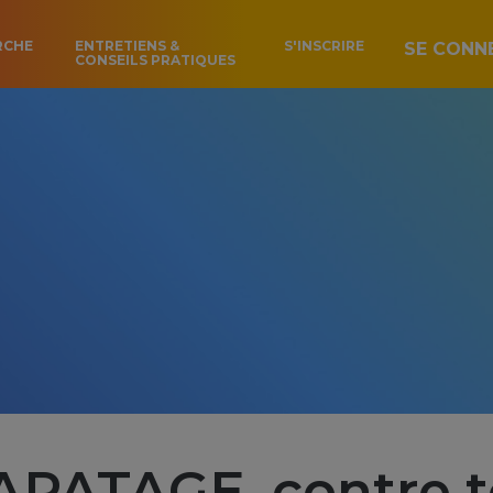
RCHE
ENTRETIENS &
S'INSCRIRE
SE CONN
CONSEILS PRATIQUES
PATAGE, contre to