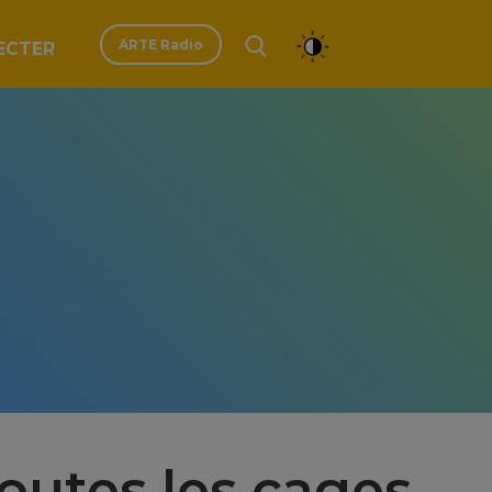
ARTE Radio
ECTER
utes les cages