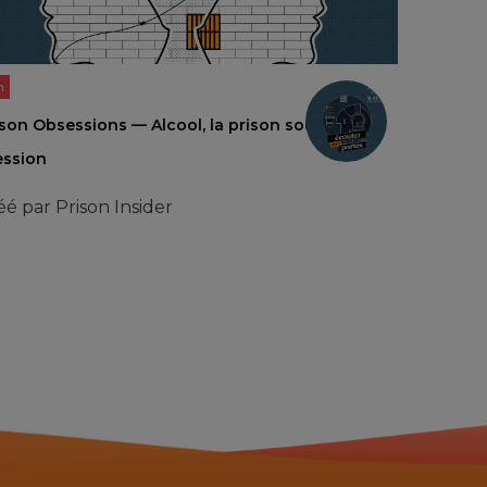
n
ison Obsessions — Alcool, la prison sous
ession
éé par
Prison Insider