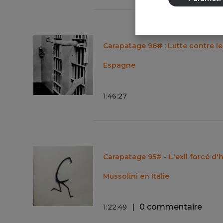
Carapatage 96# : Lutte contre le
Espagne
1
:
46
:
27
Carapatage 95# - L'exil forcé d
Mussolini en Italie
0 commentaire
1
:
22
:
49