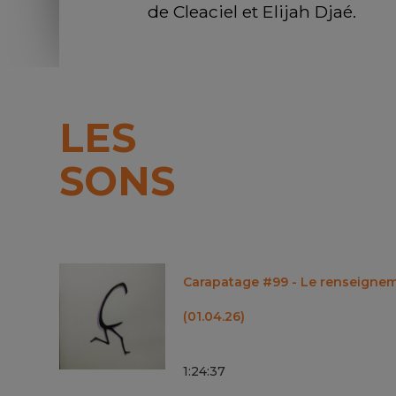
de Cleaciel et Elijah Djaé. 
LES
SONS
Carapatage #99 - Le renseignem
(01.04.26)
1
:
24
:
37