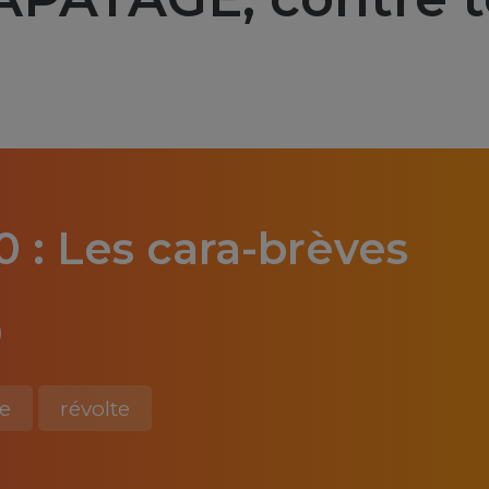
 : Les cara-brèves
)
ie
révolte