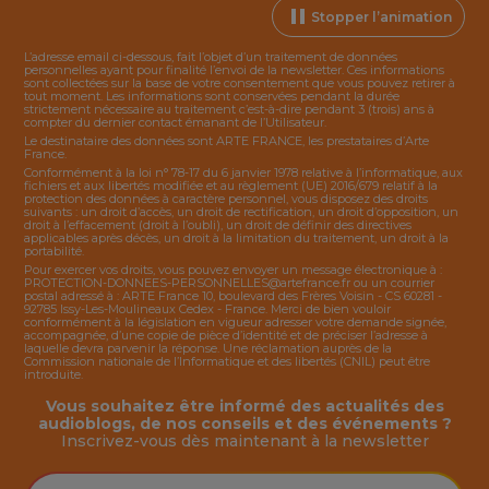
Stopper l’animation
L’adresse email ci-dessous, fait l’objet d’un traitement de données
personnelles ayant pour finalité l’envoi de la
newsletter
. Ces informations
sont collectées sur la base de votre consentement que vous pouvez retirer à
tout moment. Les informations sont conservées pendant la durée
strictement nécessaire au traitement c’est-à-dire pendant 3 (trois) ans à
compter du dernier contact émanant de l’Utilisateur.
Le destinataire des données sont ARTE FRANCE, les prestataires d’Arte
France.
Conformément à la loi n° 78-17 du 6 janvier 1978 relative à l’informatique, aux
fichiers et aux libertés modifiée et au règlement (UE) 2016/679 relatif à la
protection des données à caractère personnel, vous disposez des droits
suivants : un droit d’accès, un droit de rectification, un droit d’opposition, un
droit à l’effacement (droit à l’oubli), un droit de définir des directives
applicables après décès, un droit à la limitation du traitement, un droit à la
portabilité.
Pour exercer vos droits, vous pouvez envoyer un message électronique à :
PROTECTION-DONNEES-PERSONNELLES@artefrance.fr
ou un courrier
postal adressé à : ARTE France 10, boulevard des Frères Voisin - CS 60281 -
92785 Issy-Les-Moulineaux Cedex - France. Merci de bien vouloir
conformément à la législation en vigueur adresser votre demande signée,
accompagnée, d’une copie de pièce d’identité et de préciser l’adresse à
laquelle devra parvenir la réponse. Une réclamation auprès de la
Commission nationale de l’Informatique et des libertés (CNIL) peut être
introduite.
Vous souhaitez être informé des actualités des
audioblogs, de nos conseils et des événements ?
Inscrivez-vous dès maintenant à la
newsletter