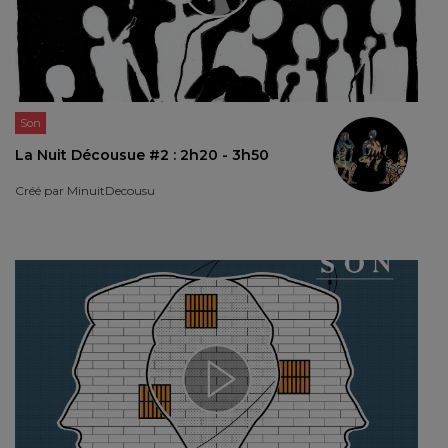
Son
La Nuit Décousue #2 : 2h20 - 3h50
Créé par
MinuitDecousu