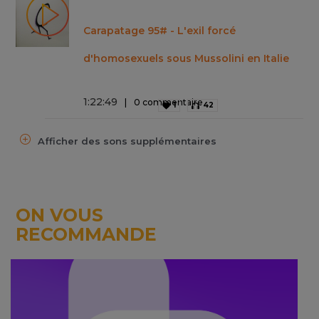
Carapatage 95# - L'exil forcé
d'homosexuels sous Mussolini en Italie
1
:
22
:
49
0 commentaire
1
42
Afficher des sons supplémentaires
ON VOUS
RECOMMANDE