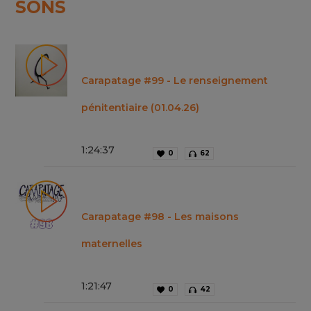
SONS
Carapatage #99 - Le renseignement
pénitentiaire (01.04.26)
1
:
24
:
37
0
62
Carapatage #98 - Les maisons
maternelles
1
:
21
:
47
0
42