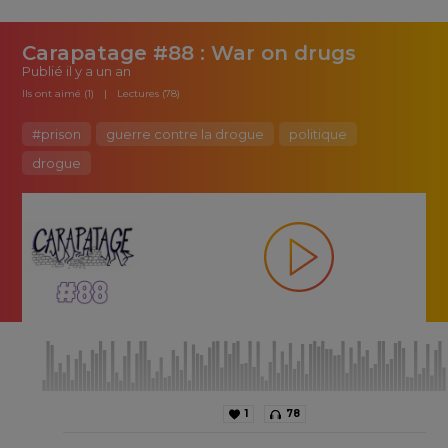
Carapatage #88 : War on drugs
Publié
il y a un an
Ils ont aimé (1)
Lectures (78)
#prison
guerre contre la drogue
politique
drogue
1
78