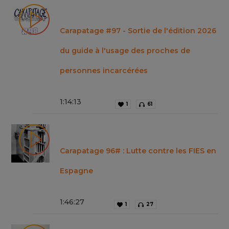
Carapatage #97 - Sortie de l'édition 2026
du guide à l'usage des proches de
personnes incarcérées
1
:
14
:
13
1
61
Carapatage 96# : Lutte contre les FIES en
Espagne
1
:
46
:
27
1
27