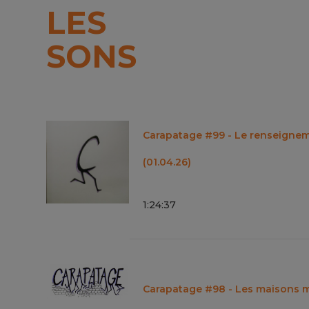
LES
SONS
Carapatage #99 - Le renseignem
(01.04.26)
1
:
24
:
37
Carapatage #98 - Les maisons m