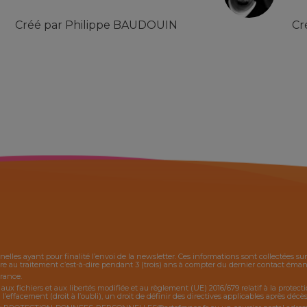
Créé par
Philippe BAUDOUIN
Cr
nelles ayant pour finalité l’envoi de la
newsletter
. Ces informations sont collectées s
 au traitement c’est-à-dire pendant 3 (trois) ans à compter du dernier contact émanan
France.
, aux fichiers et aux libertés modifiée et au règlement (UE) 2016/679 relatif à la protec
 l’effacement (droit à l’oubli), un droit de définir des directives applicables après décès,