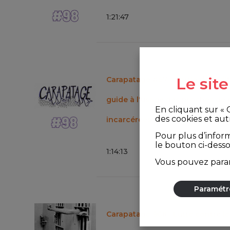
1
:
21
:
47
Le sit
Carapatage #97 - Sortie de l'édi
guide à l'usage des proches de
En cliquant sur «
des cookies et aut
incarcérées
Pour plus d’infor
le bouton ci-dess
1
:
14
:
13
Vous pouvez param
Paramétr
Carapatage 96# : Lutte contre le