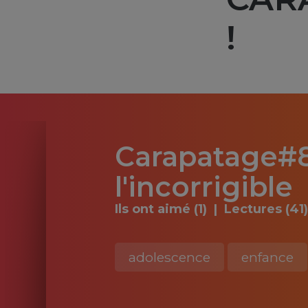
!
Carapatage#85
l'incorrigible
Ils ont aimé (1)
Lectures (41
adolescence
enfance