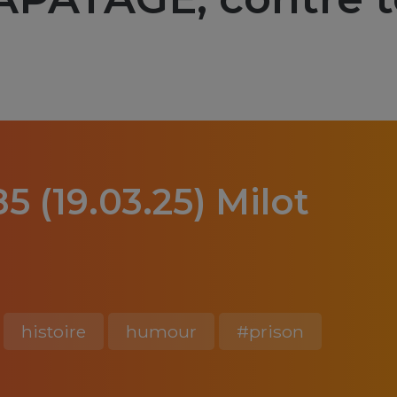
 (19.03.25) Milot
)
histoire
humour
#prison