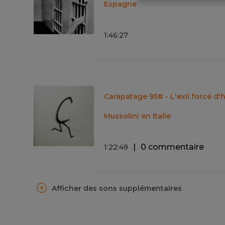
Espagne
1
:
46
:
27
Carapatage 95# - L'exil forcé d
Mussolini en Italie
0 commentaire
1
:
22
:
49
Afficher des sons supplémentaires