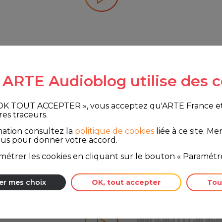
e ARTE Audioblog utilise des c
tion 2026 du
 personnes
 OK TOUT ACCEPTER », vous acceptez qu'ARTE France et le
res traceurs.
mation consultez la
politique de cookies
liée à ce site.
Merc
ous pour donner votre accord.
étrer les cookies en cliquant sur le bouton « Paramétre
er mes choix
OK, tout accepter
Tou
s FIES en