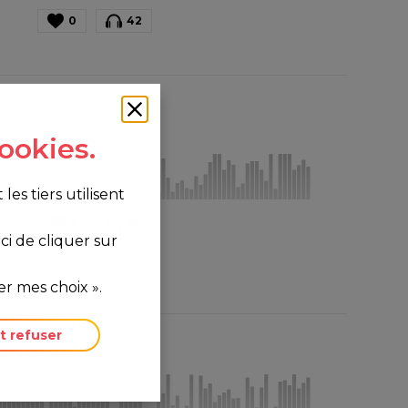
0
42
ookies.
s tiers utilisent
1
61
i de cliquer sur
r mes choix ».
t refuser