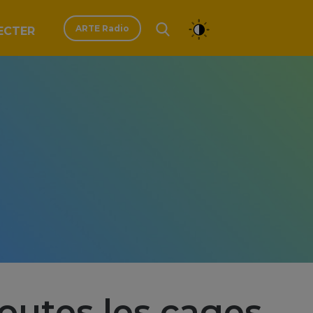
ARTE Radio
ECTER
utes les cages