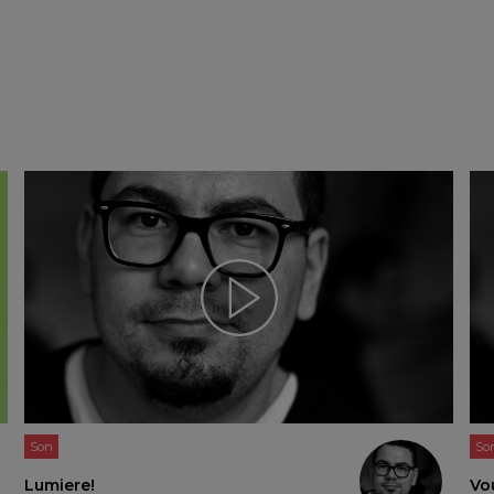
Son
So
Lumiere!
Vo