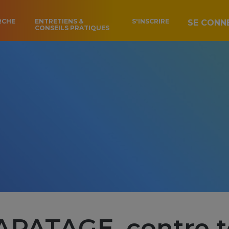
RCHE
ENTRETIENS &
S'INSCRIRE
SE CONN
CONSEILS PRATIQUES
PATAGE, contre to