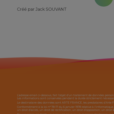
Créé par
Jack SOUVANT
L’adresse email ci-dessous, fait l’objet d’un traitement de données person
Les informations sont conservées pendant la durée strictement nécessaire
Le destinataire des données sont ARTE FRANCE, les prestataires d’Arte 
Conformément à la loi n° 78-17 du 6 janvier 1978 relative à l’informatique
un droit d’accès, un droit de rectification, un droit d’opposition, un droit à