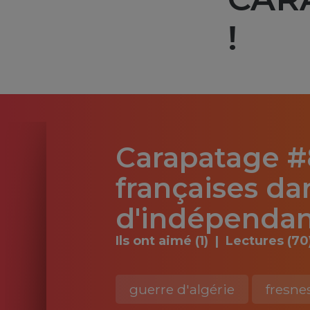
!
Carapatage #8
françaises da
d'indépendan
Ils ont aimé (1)
Lectures (70
guerre d'algérie
fresne