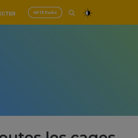
ARTE Radio
ECTER
utes les cages