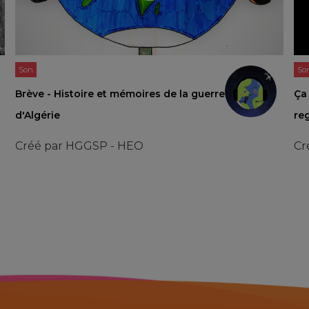
Son
So
Brève - Histoire et mémoires de la guerre
Ça 
d'Algérie
reg
Créé par
HGGSP - HEO
Cr