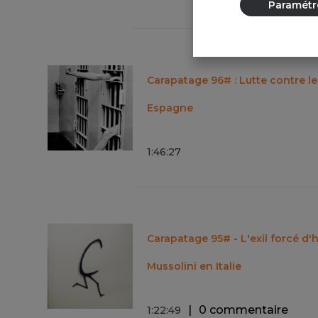
Paramétr
Carapatage 96# : Lutte contre le
Espagne
1
:
46
:
27
Carapatage 95# - L'exil forcé d
Mussolini en Italie
0 commentaire
1
:
22
:
49