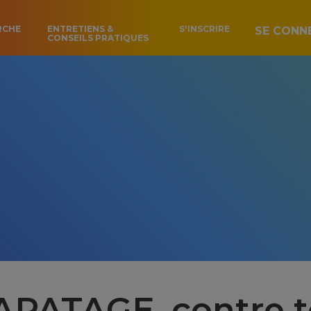
RCHE
ENTRETIENS &
S'INSCRIRE
SE CONN
CONSEILS PRATIQUES
PATAGE, contre to