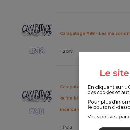
Carapatage #98 - Les maisons m
1
:
21
:
47
Le sit
Carapatage #97 - Sortie de l'édi
En cliquant sur «
des cookies et aut
guide à l'usage des proches de
Pour plus d’infor
le bouton ci-dess
incarcérées
Vous pouvez param
1
:
14
:
13