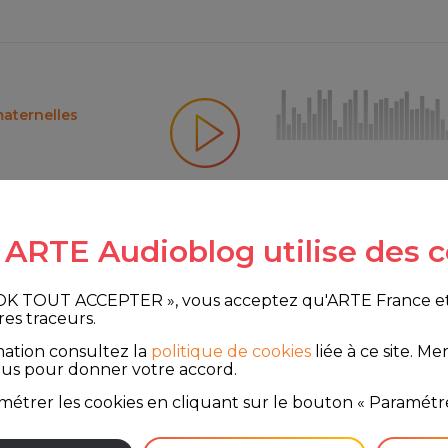
aternelles
e ARTE Audioblog utilise des c
tion 2026 du
 OK TOUT ACCEPTER », vous acceptez qu'ARTE France et le
res traceurs.
 personnes
mation consultez la
politique de cookies
liée à ce site.
Merc
ous pour donner votre accord.
étrer les cookies en cliquant sur le bouton « Paramétre