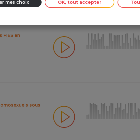
er mes choix
OK, tout accepter
Tou
s FIES en
'homosexuels sous