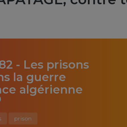
2 - Les prisons
ns la guerre
ce algérienne
)
s
prison