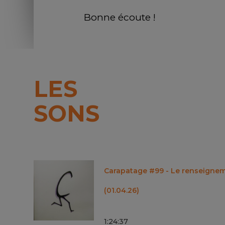
Bonne écoute !
LES
SONS
Carapatage #99 - Le renseignem
(01.04.26)
1
:
24
:
37