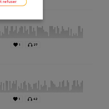
t refuser
1
27
1
42