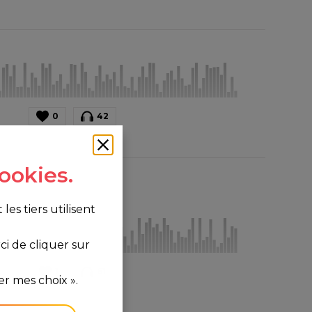
0
42
ookies.
s tiers utilisent
i de cliquer sur
1
61
r mes choix ».