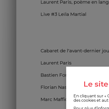
Laurent Paris, poème en lan
Live #3 Leïla Martial
Cabaret de l'avant-dernier jou
Laurent Paris  
Bastien Fontanille 
Le sit
Florian Nastorg
En cliquant sur «
Marc Maffiolo
des cookies et aut
Pour plus d’infor