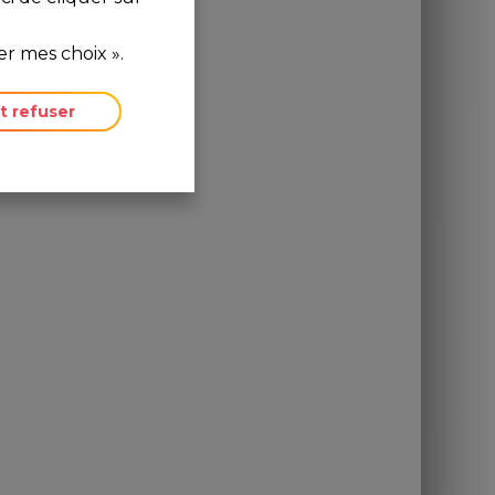
r mes choix ».
t refuser