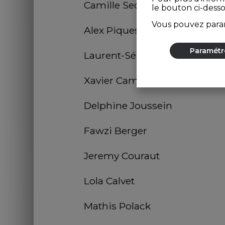
Camille Secheppet
le bouton ci-dess
Vous pouvez param
Alex Piques
Paramétr
Laurent-Sébastien Fournier
Xavier Camarasa
Delphine Joussein
Fawzi Berger
Jeremy Couraut
Lola Calvet
Mathis Polack