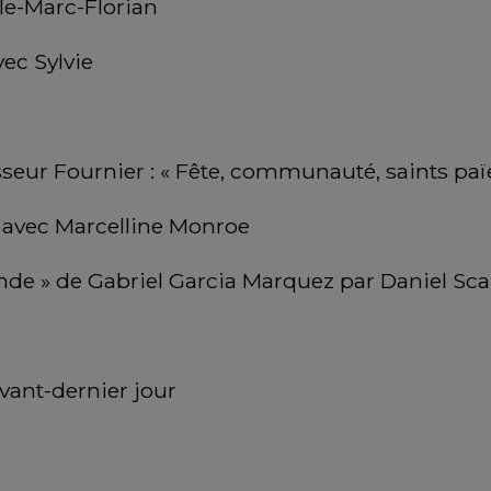
le-Marc-Florian
vec Sylvie
sseur Fournier : « Fête, communauté, saints pa
zz avec Marcelline Monroe
de » de Gabriel Garcia Marquez par Daniel Scall
ant-dernier jour 