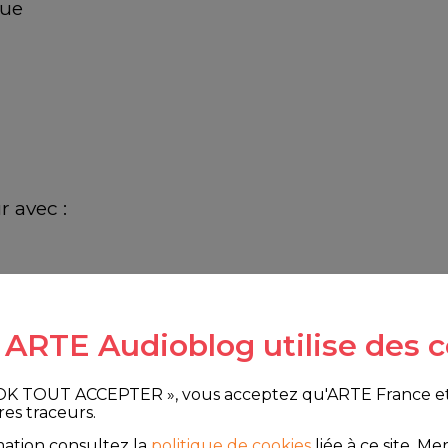
gue
r avec :
e ARTE Audioblog utilise des c
 OK TOUT ACCEPTER », vous acceptez qu'ARTE France et le
res traceurs.
mation consultez la
politique de cookies
liée à ce site.
Merc