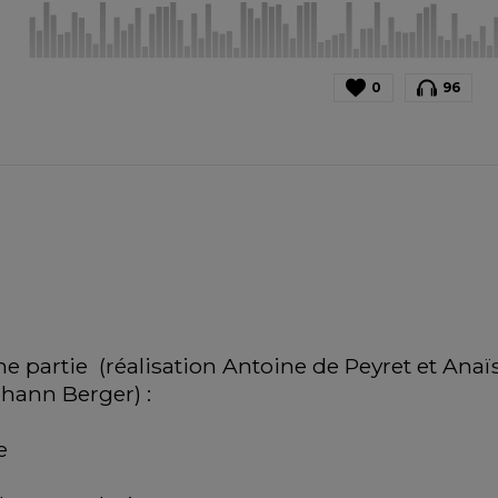
0
96
artie  (réalisation Antoine de Peyret et Anaïs V
ohann Berger) :
e