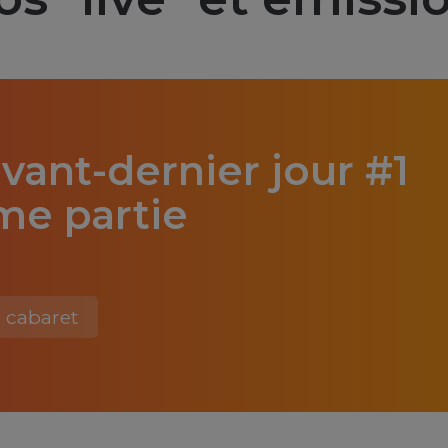
avant-dernier jour #1
me partie
cabaret