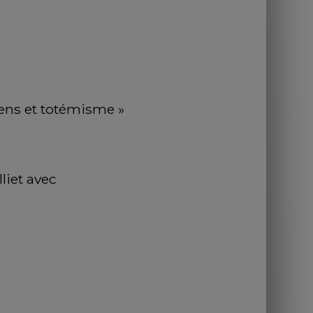
ïens et totémisme »
iet avec 