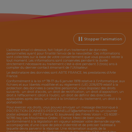
Stopper l’animation
L’adresse email ci-dessous, fait l’objet d’un traitement de données
personnelles ayant pour finalité l’envoi de la
newsletter
. Ces informations
sont collectées sur la base de votre consentement que vous pouvez retirer à
tout moment. Les informations sont conservées pendant la durée
strictement nécessaire au traitement c’est-à-dire pendant 3 (trois) ans à
compter du dernier contact émanant de l’Utilisateur.
Le destinataire des données sont ARTE FRANCE, les prestataires d’Arte
France.
Conformément à la loi n° 78-17 du 6 janvier 1978 relative à l’informatique, aux
fichiers et aux libertés modifiée et au règlement (UE) 2016/679 relatif à la
protection des données à caractère personnel, vous disposez des droits
suivants : un droit d’accès, un droit de rectification, un droit d’opposition, un
droit à l’effacement (droit à l’oubli), un droit de définir des directives
applicables après décès, un droit à la limitation du traitement, un droit à la
portabilité.
Pour exercer vos droits, vous pouvez envoyer un message électronique à :
PROTECTION-DONNEES-PERSONNELLES@artefrance.fr
ou un courrier
postal adressé à : ARTE France 10, boulevard des Frères Voisin - CS 60281 -
92785 Issy-Les-Moulineaux Cedex - France. Merci de bien vouloir
conformément à la législation en vigueur adresser votre demande signée,
accompagnée, d’une copie de pièce d’identité et de préciser l’adresse à
laquelle devra parvenir la réponse. Une réclamation auprès de la