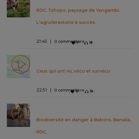
RDC. Tshopo, paysage de Yangambi.
L'agroferesterie à succès.
21
:
45
0 commentaire
1
18
Ceux qui ont vu, vécu et survécu
22
:
51
0 commentaire
0
19
Biodiversité en danger à Baboro, Banalia,
RDC.