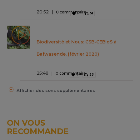
20
:
52
0 commentaire
1
51
Biodiversité et Nous: CSB-CEBioS à
Bafwasende. (février 2020)
25
:
48
0 commentaire
1
33
Afficher des sons supplémentaires
ON VOUS
RECOMMANDE