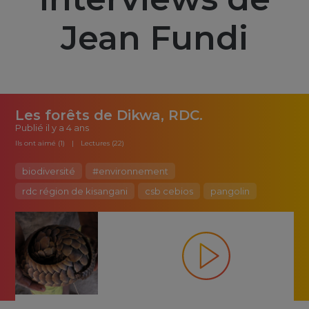
Jean Fundi
Les forêts de Dikwa, RDC.
Publié
il y a 4 ans
Ils ont aimé (1)
Lectures (22)
biodiversité
#environnement
rdc région de kisangani
csb cebios
pangolin