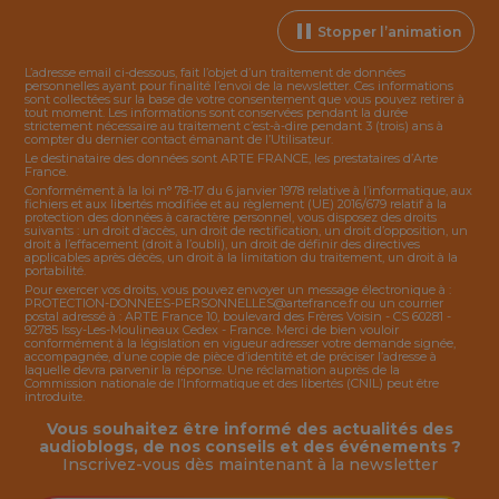
Stopper l’animation
L’adresse email ci-dessous, fait l’objet d’un traitement de données
personnelles ayant pour finalité l’envoi de la
newsletter
. Ces informations
sont collectées sur la base de votre consentement que vous pouvez retirer à
tout moment. Les informations sont conservées pendant la durée
strictement nécessaire au traitement c’est-à-dire pendant 3 (trois) ans à
compter du dernier contact émanant de l’Utilisateur.
Le destinataire des données sont ARTE FRANCE, les prestataires d’Arte
France.
Conformément à la loi n° 78-17 du 6 janvier 1978 relative à l’informatique, aux
fichiers et aux libertés modifiée et au règlement (UE) 2016/679 relatif à la
protection des données à caractère personnel, vous disposez des droits
suivants : un droit d’accès, un droit de rectification, un droit d’opposition, un
droit à l’effacement (droit à l’oubli), un droit de définir des directives
applicables après décès, un droit à la limitation du traitement, un droit à la
portabilité.
Pour exercer vos droits, vous pouvez envoyer un message électronique à :
PROTECTION-DONNEES-PERSONNELLES@artefrance.fr
ou un courrier
postal adressé à : ARTE France 10, boulevard des Frères Voisin - CS 60281 -
92785 Issy-Les-Moulineaux Cedex - France. Merci de bien vouloir
conformément à la législation en vigueur adresser votre demande signée,
accompagnée, d’une copie de pièce d’identité et de préciser l’adresse à
laquelle devra parvenir la réponse. Une réclamation auprès de la
Commission nationale de l’Informatique et des libertés (CNIL) peut être
introduite.
Vous souhaitez être informé des actualités des
audioblogs, de nos conseils et des événements ?
Inscrivez-vous dès maintenant à la
newsletter