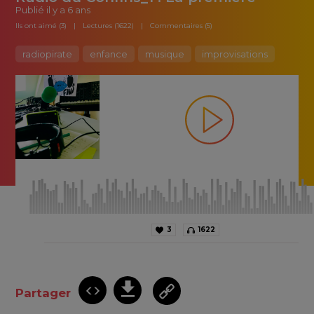
Publié
il y a 6 ans
Ils ont aimé (3)
Lectures (1622)
Commentaires (5)
radiopirate
enfance
musique
improvisations
3
1622
Partager