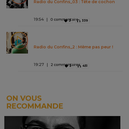
Radio du Confins_03 : Tête de cochon
19
:
54
0 commentaire
2
339
Radio du Confins_2 : Même pas peur !
19
:
27
2 commentaires
2
451
ON VOUS
RECOMMANDE