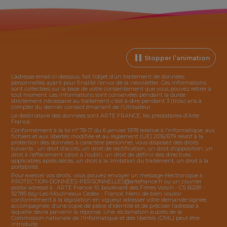
Stopper l’animation
L’adresse email ci-dessous, fait l’objet d’un traitement de données
personnelles ayant pour finalité l’envoi de la
newsletter
. Ces informations
sont collectées sur la base de votre consentement que vous pouvez retirer à
tout moment. Les informations sont conservées pendant la durée
strictement nécessaire au traitement c’est-à-dire pendant 3 (trois) ans à
compter du dernier contact émanant de l’Utilisateur.
Le destinataire des données sont ARTE FRANCE, les prestataires d’Arte
France.
Conformément à la loi n° 78-17 du 6 janvier 1978 relative à l’informatique, aux
fichiers et aux libertés modifiée et au règlement (UE) 2016/679 relatif à la
protection des données à caractère personnel, vous disposez des droits
suivants : un droit d’accès, un droit de rectification, un droit d’opposition, un
droit à l’effacement (droit à l’oubli), un droit de définir des directives
applicables après décès, un droit à la limitation du traitement, un droit à la
portabilité.
Pour exercer vos droits, vous pouvez envoyer un message électronique à :
PROTECTION-DONNEES-PERSONNELLES@artefrance.fr
ou un courrier
postal adressé à : ARTE France 10, boulevard des Frères Voisin - CS 60281 -
92785 Issy-Les-Moulineaux Cedex - France. Merci de bien vouloir
conformément à la législation en vigueur adresser votre demande signée,
accompagnée, d’une copie de pièce d’identité et de préciser l’adresse à
laquelle devra parvenir la réponse. Une réclamation auprès de la
Commission nationale de l’Informatique et des libertés (CNIL) peut être
introduite.