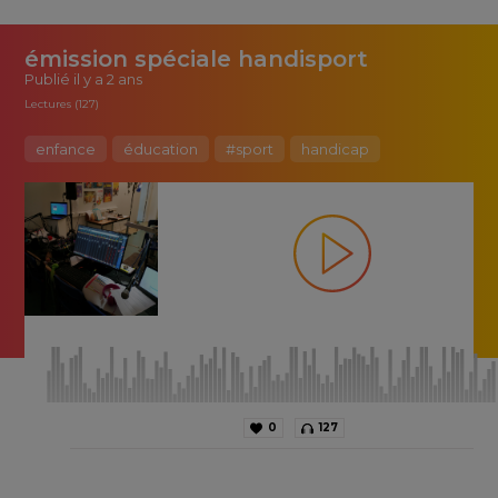
émission spéciale handisport
Publié
il y a 2 ans
Lectures (127)
enfance
éducation
#sport
handicap
0
127