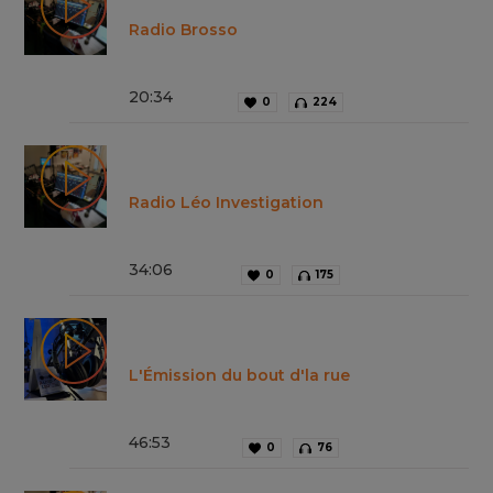
Radio Brosso
20
:
34
0
224
Radio Léo Investigation
34
:
06
0
175
L'Émission du bout d'la rue
46
:
53
0
76