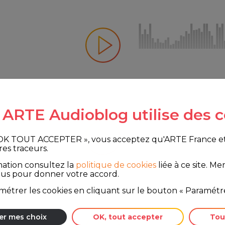
e ARTE Audioblog utilise des c
 OK TOUT ACCEPTER », vous acceptez qu'ARTE France et le
res traceurs.
mation consultez la
politique de cookies
liée à ce site.
Merc
ous pour donner votre accord.
étrer les cookies en cliquant sur le bouton « Paramétre
er mes choix
OK, tout accepter
Tou