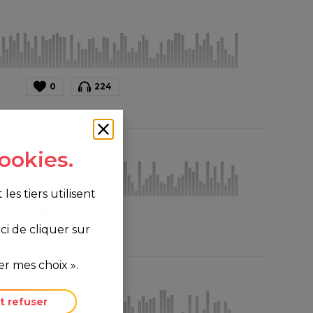
0
224
ookies.
s tiers utilisent
0
175
i de cliquer sur
r mes choix ».
t refuser