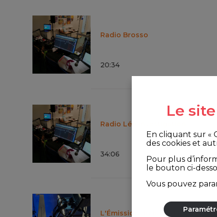
Radio Brosso
20
:
34
Le sit
Radio Léo Investigation
En cliquant sur «
des cookies et aut
34
:
06
Pour plus d’infor
le bouton ci-dess
Vous pouvez param
Paramétr
L'Émission du bout d'la rue