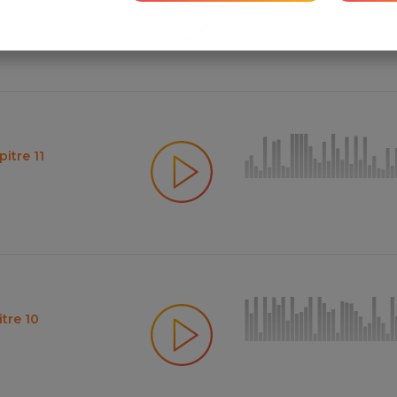
itre 11
tre 10