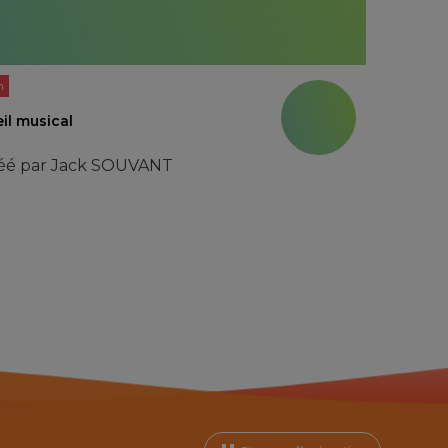
n
il musical
éé par
Jack SOUVANT