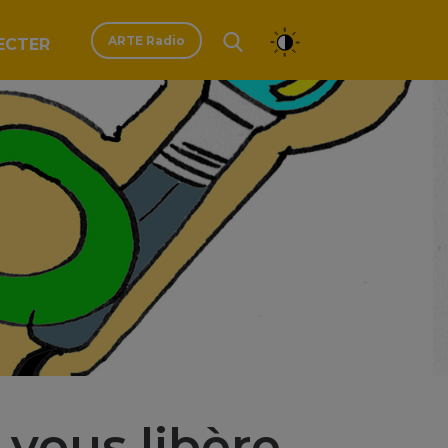
ARTE Radio
ECTER
vous libère...