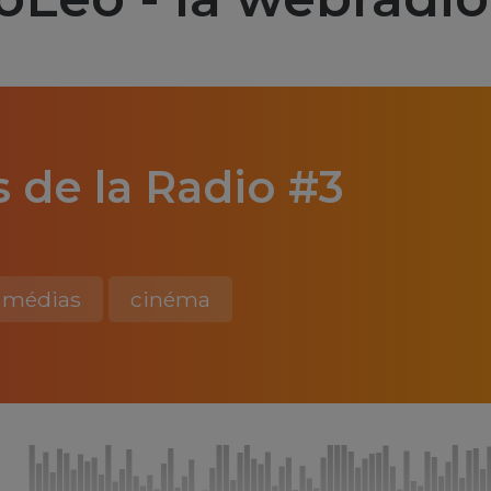
 de la Radio #3
médias
cinéma