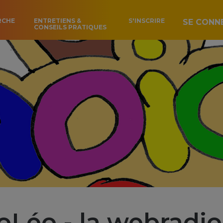
RCHE
ENTRETIENS &
S'INSCRIRE
SE CONN
CONSEILS PRATIQUES
oLéo - la webradio 