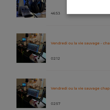
46
:
53
Vendredi ou la vie sauvage - chap
02
:
12
Vendredi ou la vie sauvage chapi
02
:
57