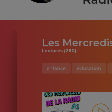
Les Mercredis
Lectures (260)
enfance
éducation