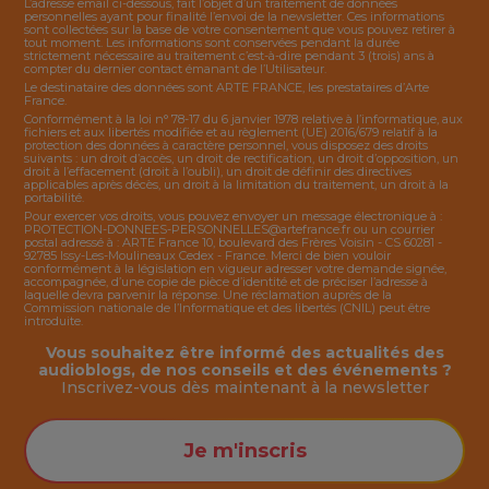
L’adresse email ci-dessous, fait l’objet d’un traitement de données
personnelles ayant pour finalité l’envoi de la
newsletter
. Ces informations
sont collectées sur la base de votre consentement que vous pouvez retirer à
tout moment. Les informations sont conservées pendant la durée
strictement nécessaire au traitement c’est-à-dire pendant 3 (trois) ans à
compter du dernier contact émanant de l’Utilisateur.
Le destinataire des données sont ARTE FRANCE, les prestataires d’Arte
France.
Conformément à la loi n° 78-17 du 6 janvier 1978 relative à l’informatique, aux
fichiers et aux libertés modifiée et au règlement (UE) 2016/679 relatif à la
protection des données à caractère personnel, vous disposez des droits
suivants : un droit d’accès, un droit de rectification, un droit d’opposition, un
droit à l’effacement (droit à l’oubli), un droit de définir des directives
applicables après décès, un droit à la limitation du traitement, un droit à la
portabilité.
Pour exercer vos droits, vous pouvez envoyer un message électronique à :
PROTECTION-DONNEES-PERSONNELLES@artefrance.fr
ou un courrier
postal adressé à : ARTE France 10, boulevard des Frères Voisin - CS 60281 -
92785 Issy-Les-Moulineaux Cedex - France. Merci de bien vouloir
conformément à la législation en vigueur adresser votre demande signée,
accompagnée, d’une copie de pièce d’identité et de préciser l’adresse à
laquelle devra parvenir la réponse. Une réclamation auprès de la
Commission nationale de l’Informatique et des libertés (CNIL) peut être
introduite.
Vous souhaitez être informé des actualités des
audioblogs, de nos conseils et des événements ?
Inscrivez-vous dès maintenant à la
newsletter
Je m'inscris