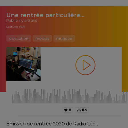
Une rentrée particulière...
Publié
il y a 6 ans
Lectures (154)
éducation
médias
musique
0
154
Emission de rentrée 2020 de Radio Léo...