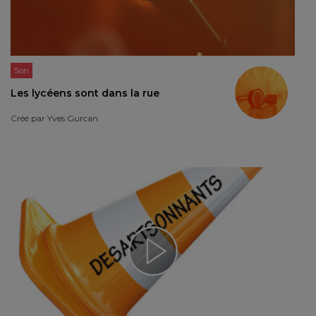
Son
Les lycéens sont dans la rue
Créé par
Yves Gurcan