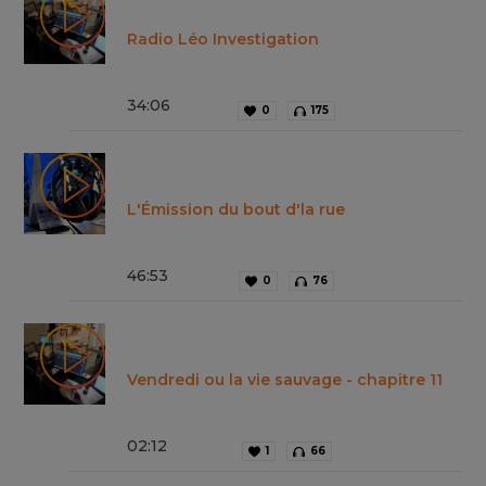
Radio Léo Investigation
34
:
06
0
175
L'Émission du bout d'la rue
46
:
53
0
76
Vendredi ou la vie sauvage - chapitre 11
02
:
12
1
66