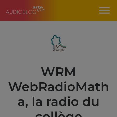
WRM
WebRadioMath
a, la radio du
collège