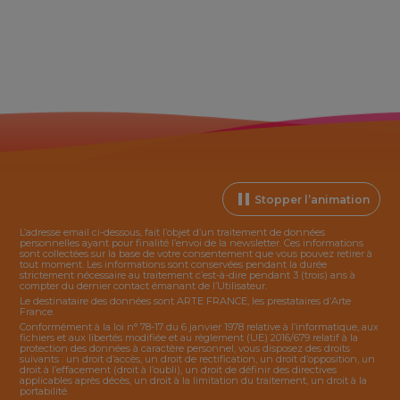
Stopper l’animation
L’adresse email ci-dessous, fait l’objet d’un traitement de données
personnelles ayant pour finalité l’envoi de la
newsletter
. Ces informations
sont collectées sur la base de votre consentement que vous pouvez retirer à
tout moment. Les informations sont conservées pendant la durée
strictement nécessaire au traitement c’est-à-dire pendant 3 (trois) ans à
compter du dernier contact émanant de l’Utilisateur.
Le destinataire des données sont ARTE FRANCE, les prestataires d’Arte
France.
Conformément à la loi n° 78-17 du 6 janvier 1978 relative à l’informatique, aux
fichiers et aux libertés modifiée et au règlement (UE) 2016/679 relatif à la
protection des données à caractère personnel, vous disposez des droits
suivants : un droit d’accès, un droit de rectification, un droit d’opposition, un
droit à l’effacement (droit à l’oubli), un droit de définir des directives
applicables après décès, un droit à la limitation du traitement, un droit à la
portabilité.