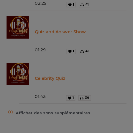
02
:
25
1
41
Quiz and Answer Show
01
:
29
1
41
Celebrity Quiz
01
:
43
1
39
Afficher des sons supplémentaires