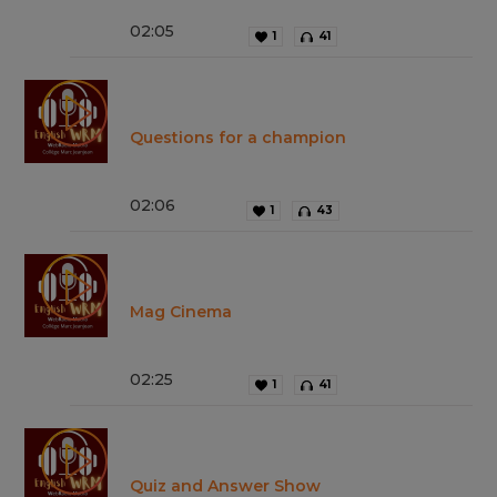
02
:
05
1
41
Questions for a champion
02
:
06
1
43
Mag Cinema
02
:
25
1
41
Quiz and Answer Show