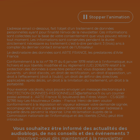
Stopper l’animation
L’adresse email ci-dessous, fait l’objet d’un traitement de données
personnelles ayant pour finalité l’envoi de la
newsletter
. Ces informations
sont collectées sur la base de votre consentement que vous pouvez retirer à
tout moment. Les informations sont conservées pendant la durée
strictement nécessaire au traitement c’est-à-dire pendant 3 (trois) ans à
compter du dernier contact émanant de l’Utilisateur.
Le destinataire des données sont ARTE FRANCE, les prestataires d’Arte
France.
Conformément à la loi n° 78-17 du 6 janvier 1978 relative à l’informatique, aux
fichiers et aux libertés modifiée et au règlement (UE) 2016/679 relatif à la
protection des données à caractère personnel, vous disposez des droits
suivants : un droit d’accès, un droit de rectification, un droit d’opposition, un
droit à l’effacement (droit à l’oubli), un droit de définir des directives
applicables après décès, un droit à la limitation du traitement, un droit à la
portabilité.
Pour exercer vos droits, vous pouvez envoyer un message électronique à :
PROTECTION-DONNEES-PERSONNELLES@artefrance.fr
ou un courrier
postal adressé à : ARTE France 10, boulevard des Frères Voisin - CS 60281 -
92785 Issy-Les-Moulineaux Cedex - France. Merci de bien vouloir
conformément à la législation en vigueur adresser votre demande signée,
accompagnée, d’une copie de pièce d’identité et de préciser l’adresse à
laquelle devra parvenir la réponse. Une réclamation auprès de la
Commission nationale de l’Informatique et des libertés (CNIL) peut être
introduite.
Vous souhaitez être informé des actualités des
audioblogs, de nos conseils et des événements ?
Inscrivez-vous dès maintenant à la
newsletter