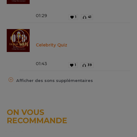
01
:
29
1
41
Celebrity Quiz
01
:
43
1
39
Afficher des sons supplémentaires
ON VOUS
RECOMMANDE