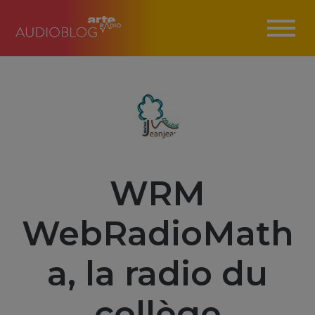
WRM
WebRadioMath
a, la radio du
collège