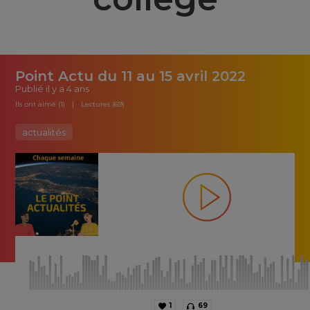
Point Actu du 11 au 15 avril 2022
Publié
il y a 4 ans
Ils ont aimé (1)
Lectures (69)
actualités
1
69