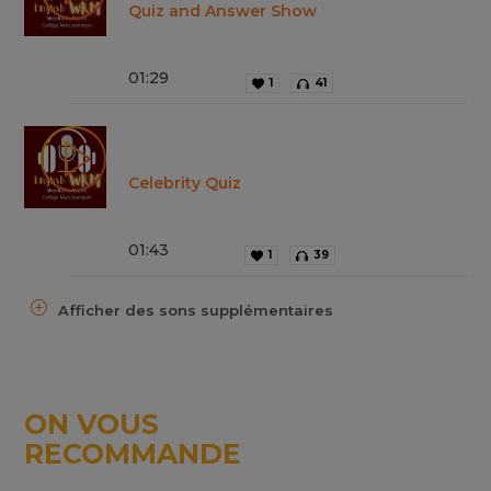
Quiz and Answer Show
01
:
29
1
41
Celebrity Quiz
01
:
43
1
39
Afficher des sons supplémentaires
ON VOUS
RECOMMANDE