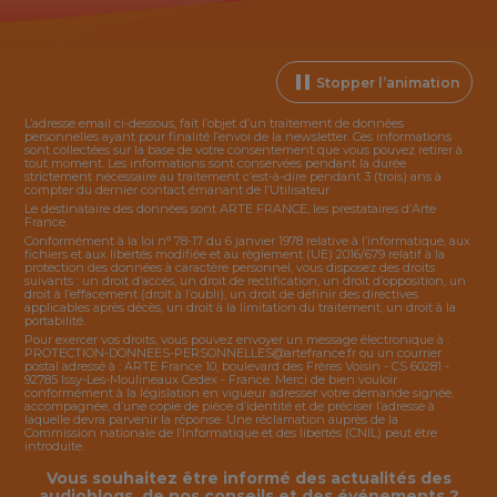
Stopper l’animation
L’adresse email ci-dessous, fait l’objet d’un traitement de données
personnelles ayant pour finalité l’envoi de la
newsletter
. Ces informations
sont collectées sur la base de votre consentement que vous pouvez retirer à
tout moment. Les informations sont conservées pendant la durée
strictement nécessaire au traitement c’est-à-dire pendant 3 (trois) ans à
compter du dernier contact émanant de l’Utilisateur.
Le destinataire des données sont ARTE FRANCE, les prestataires d’Arte
France.
Conformément à la loi n° 78-17 du 6 janvier 1978 relative à l’informatique, aux
fichiers et aux libertés modifiée et au règlement (UE) 2016/679 relatif à la
protection des données à caractère personnel, vous disposez des droits
suivants : un droit d’accès, un droit de rectification, un droit d’opposition, un
droit à l’effacement (droit à l’oubli), un droit de définir des directives
applicables après décès, un droit à la limitation du traitement, un droit à la
portabilité.
Pour exercer vos droits, vous pouvez envoyer un message électronique à :
PROTECTION-DONNEES-PERSONNELLES@artefrance.fr
ou un courrier
postal adressé à : ARTE France 10, boulevard des Frères Voisin - CS 60281 -
92785 Issy-Les-Moulineaux Cedex - France. Merci de bien vouloir
conformément à la législation en vigueur adresser votre demande signée,
accompagnée, d’une copie de pièce d’identité et de préciser l’adresse à
laquelle devra parvenir la réponse. Une réclamation auprès de la
Commission nationale de l’Informatique et des libertés (CNIL) peut être
introduite.
Vous souhaitez être informé des actualités des
audioblogs, de nos conseils et des événements ?