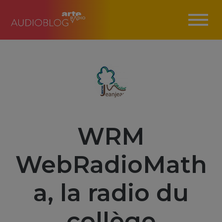
WRM
WebRadioMath
a, la radio du
collège