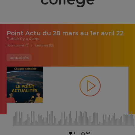
Point Actu du 28 mars au 1er avril 22
Publié
il y a 4 ans
Ils ont aimé (1)
Lectures (52)
actualités
1
52