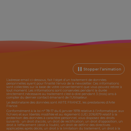
Stopper l’animation
L’adresse email ci-dessous, fait l’objet d’un traitement de données
personnelles ayant pour finalité l’envoi de la
newsletter
. Ces informations
sont collectées sur la base de votre consentement que vous pouvez retirer à
tout moment. Les informations sont conservées pendant la durée
strictement nécessaire au traitement c’est-à-dire pendant 3 (trois) ans à
compter du dernier contact émanant de l’Utilisateur.
Le destinataire des données sont ARTE FRANCE, les prestataires d’Arte
France.
Conformément à la loi n° 78-17 du 6 janvier 1978 relative à l’informatique, aux
fichiers et aux libertés modifiée et au règlement (UE) 2016/679 relatif à la
protection des données à caractère personnel, vous disposez des droits
suivants : un droit d’accès, un droit de rectification, un droit d’opposition, un
droit à l’effacement (droit à l’oubli), un droit de définir des directives
applicables après décès, un droit à la limitation du traitement, un droit à la