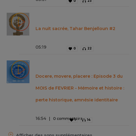
0
23
La nuit sacrée, Tahar Benjelloun #2
05
:
19
0
22
Docere, movere, placere : Episode 3 du
MOIS de FEVRIER - Mémoire et histoire :
perte historique, amnésie identitaire
16
:
54
0 commentaire
1
14
Afficher des sons supplémentaires