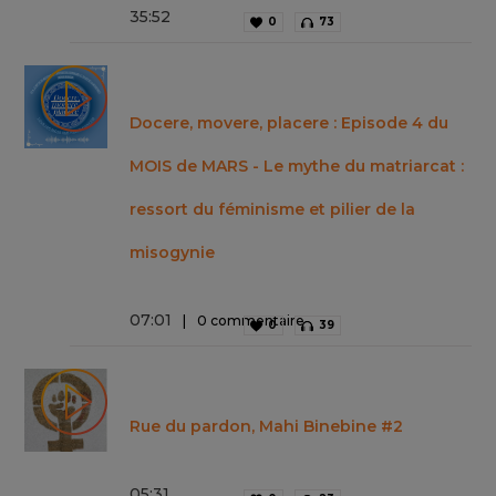
35
:
52
0
73
Docere, movere, placere : Episode 4 du
MOIS de MARS - Le mythe du matriarcat :
ressort du féminisme et pilier de la
misogynie
07
:
01
0 commentaire
0
39
Rue du pardon, Mahi Binebine #2
05
:
31