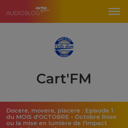
Cart'FM
Docere, movere, placere : Episode 1
du MOIS d'OCTOBRE - Octobre Rose
ou la mise en lumière de l'impact