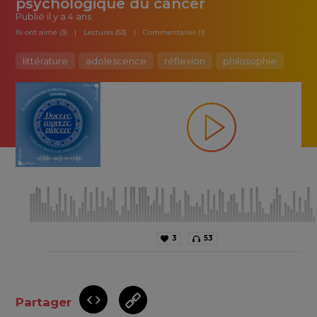
psychologique du cancer
Publié
il y a 4 ans
Ils ont aimé (3)
Lectures (53)
Commentaires (1)
littérature
adolescence
réflexion
philosophie
3
53
Partager