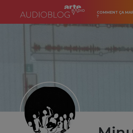
COMMENT ÇA MA
?
Minu