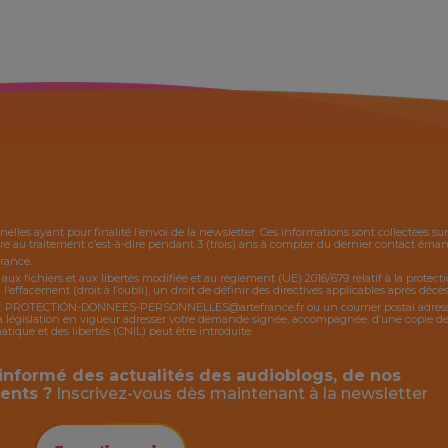
nelles ayant pour finalité l’envoi de la
newsletter
. Ces informations sont collectées s
 au traitement c’est-à-dire pendant 3 (trois) ans à compter du dernier contact émanan
France.
, aux fichiers et aux libertés modifiée et au règlement (UE) 2016/679 relatif à la protec
 l’effacement (droit à l’oubli), un droit de définir des directives applicables après décès,
:
PROTECTION-DONNEES-PERSONNELLES@artefrance.fr
ou un courrier postal adres
égislation en vigueur adresser votre demande signée, accompagnée, d’une copie de piè
ique et des libertés (CNIL) peut être introduite.
informé des actualités des audioblogs, de nos
ents ?
Inscrivez-vous dès maintenant à la
newsletter