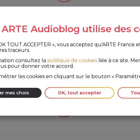
e ARTE Audioblog utilise des c
ets
 OK TOUT ACCEPTER », vous acceptez qu'ARTE France et le
res traceurs.
mation consultez la
politique de cookies
liée à ce site.
Merc
ous pour donner votre accord.
étrer les cookies en cliquant sur le bouton « Paramétre
er mes choix
OK, tout accepter
Tou