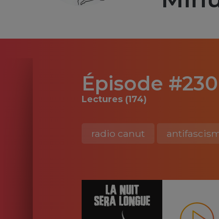
Épisode #230 
Lectures (174)
radio canut
antifascis