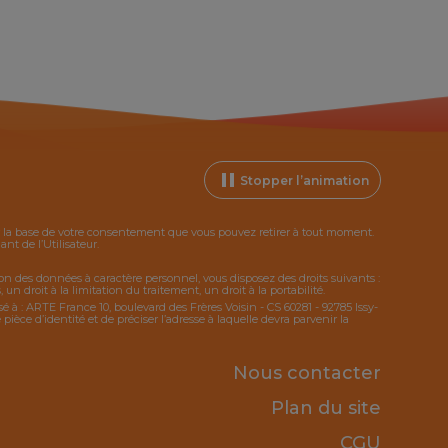
Stopper l’animation
ur la base de votre consentement que vous pouvez retirer à tout moment.
t de l’Utilisateur.
tion des données à caractère personnel, vous disposez des droits suivants :
 un droit à la limitation du traitement, un droit à la portabilité.
sé à : ARTE France 10, boulevard des Frères Voisin - CS 60281 - 92785 Issy-
ce d’identité et de préciser l’adresse à laquelle devra parvenir la
Nous contacter
Plan du site
CGU