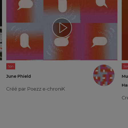
Son
So
June Phield
Mu
Ha
Créé par
Poezz e-chroniK
Cr