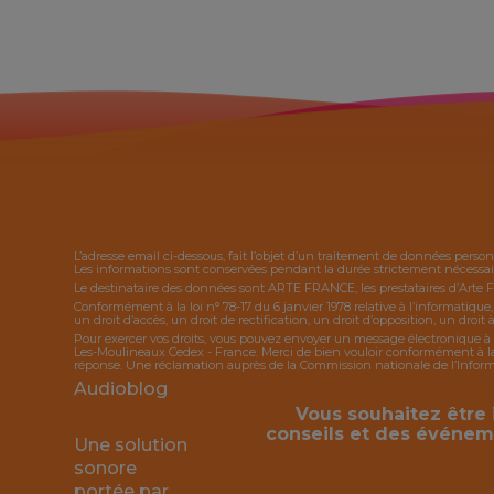
L’adresse email ci-dessous, fait l’objet d’un traitement de données person
Les informations sont conservées pendant la durée strictement nécessaire
Le destinataire des données sont ARTE FRANCE, les prestataires d’Arte 
Conformément à la loi n° 78-17 du 6 janvier 1978 relative à l’informatique
un droit d’accès, un droit de rectification, un droit d’opposition, un droit à
Pour exercer vos droits, vous pouvez envoyer un message électronique à 
Les-Moulineaux Cedex - France. Merci de bien vouloir conformément à la l
réponse. Une réclamation auprès de la Commission nationale de l’Informat
Audioblog
Vous souhaitez être 
conseils et des événem
Une solution
sonore
portée par