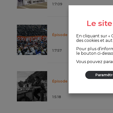
1
:
7
:
09
Le sit
Épisode #257 Émeute aux somm
En cliquant sur «
des cookies et aut
Pour plus d’infor
1
:
7
:
57
le bouton ci-dess
Vous pouvez param
Paramétr
Épisode #256 Le coup de vieux
1
:
5
:
18