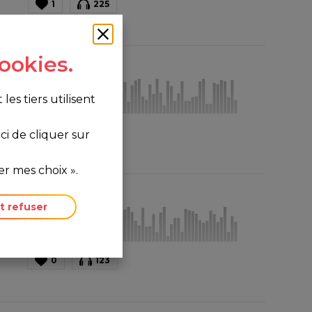
1
225
ookies.
s tiers utilisent
0
343
i de cliquer sur
r mes choix ».
t refuser
0
123