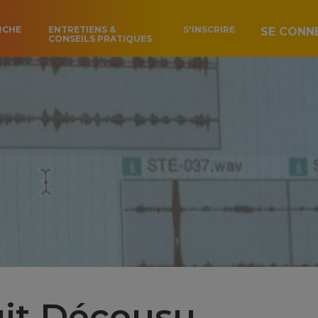
RCHE
ENTRETIENS &
S'INSCRIRE
SE CONN
CONSEILS PRATIQUES
it Décousu