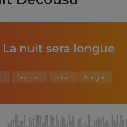
La nuit sera longue
me
fascisme
prison
hongrie