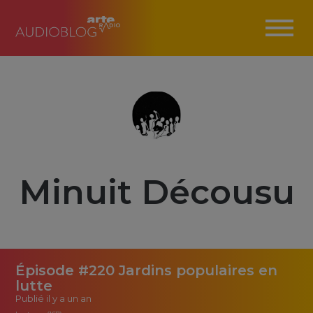
Minuit Décousu
Épisode #220 Jardins populaires en
lutte
Publié
il y a un an