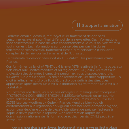
Stopper l’animation
L’adresse email ci-dessous, fait l’objet d’un traitement de données
personnelles ayant pour finalité l’envoi de la
newsletter
. Ces informations
sont collectées sur la base de votre consentement que vous pouvez retirer à
tout moment. Les informations sont conservées pendant la durée
strictement nécessaire au traitement c’est-à-dire pendant 3 (trois) ans à
compter du dernier contact émanant de l’Utilisateur.
Le destinataire des données sont ARTE FRANCE, les prestataires d’Arte
France.
Conformément à la loi n° 78-17 du 6 janvier 1978 relative à l’informatique, aux
fichiers et aux libertés modifiée et au règlement (UE) 2016/679 relatif à la
protection des données à caractère personnel, vous disposez des droits
suivants : un droit d’accès, un droit de rectification, un droit d’opposition, un
droit à l’effacement (droit à l’oubli), un droit de définir des directives
applicables après décès, un droit à la limitation du traitement, un droit à la
portabilité.
Pour exercer vos droits, vous pouvez envoyer un message électronique à :
PROTECTION-DONNEES-PERSONNELLES@artefrance.fr
ou un courrier
postal adressé à : ARTE France 10, boulevard des Frères Voisin - CS 60281 -
92785 Issy-Les-Moulineaux Cedex - France. Merci de bien vouloir
conformément à la législation en vigueur adresser votre demande signée,
accompagnée, d’une copie de pièce d’identité et de préciser l’adresse à
laquelle devra parvenir la réponse. Une réclamation auprès de la
Commission nationale de l’Informatique et des libertés (CNIL) peut être
introduite.
Vous souhaitez être informé des actualités des