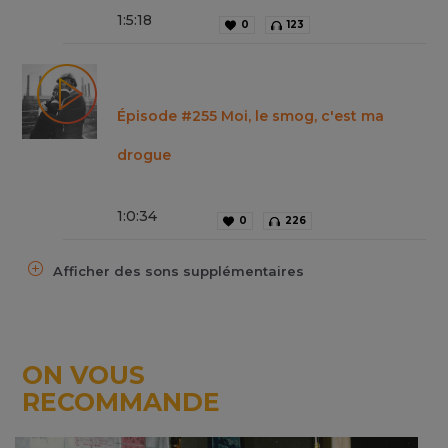
1
:
5
:
18
0
123
Épisode #255 Moi, le smog, c'est ma
drogue
1
:
0
:
34
0
226
Afficher des sons supplémentaires
ON VOUS
RECOMMANDE