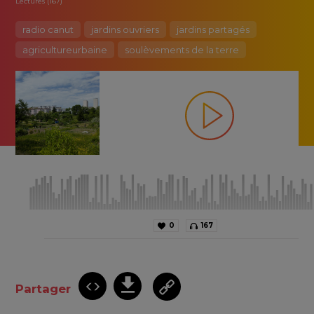
Lectures (167)
radio canut
jardins ouvriers
jardins partagés
agricultureurbaine
soulèvements de la terre
0
167
Partager