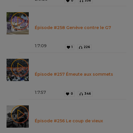
0
336
Épisode #258 Genève contre le G7
1
:
7
:
09
1
226
Épisode #257 Émeute aux sommets
1
:
7
:
57
0
346
Épisode #256 Le coup de vieux