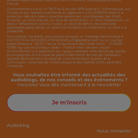
Le destinataire des données sont ARTE FRANCE, les prestataires d’Arte
France.
Conformément à la loi n° 78-17 du 6 janvier 1978 relative à l’informatique, aux
fichiers et aux libertés modifiée et au règlement (UE) 2016/679 relatif à la
protection des données à caractère personnel, vous disposez des droits
suivants : un droit d’accès, un droit de rectification, un droit d’opposition, un
droit à l’effacement (droit à l’oubli), un droit de définir des directives
applicables après décès, un droit à la limitation du traitement, un droit à la
portabilité.
Pour exercer vos droits, vous pouvez envoyer un message électronique à :
PROTECTION-DONNEES-PERSONNELLES@artefrance.fr
ou un courrier
postal adressé à : ARTE France 10, boulevard des Frères Voisin - CS 60281 -
92785 Issy-Les-Moulineaux Cedex - France. Merci de bien vouloir
conformément à la législation en vigueur adresser votre demande signée,
accompagnée, d’une copie de pièce d’identité et de préciser l’adresse à
laquelle devra parvenir la réponse. Une réclamation auprès de la
Commission nationale de l’Informatique et des libertés (CNIL) peut être
introduite.
Vous souhaitez être informé des actualités des
audioblogs, de nos conseils et des événements ?
Inscrivez-vous dès maintenant à la
newsletter
Je m'inscris
Audioblog
Nous contacter