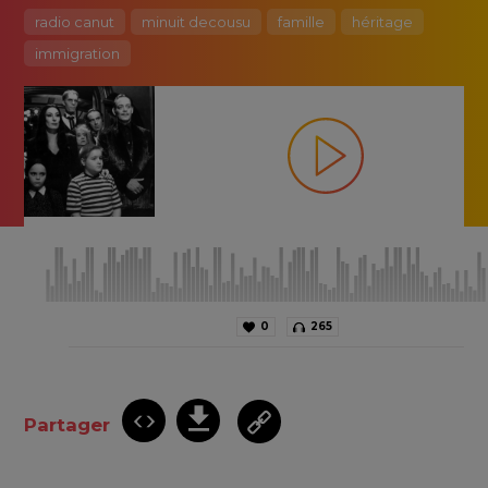
radio canut
minuit decousu
famille
héritage
immigration
0
265
Partager