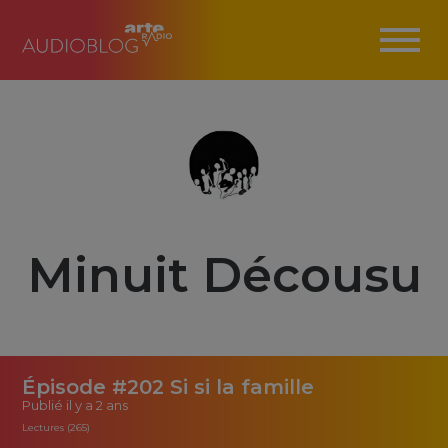
Minuit Décousu
Épisode #202 Si si la famille
Publié
il y a 2 ans
Lectures (265)