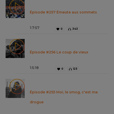
Épisode #257 Émeute aux sommets
1
:
7
:
57
0
343
Épisode #256 Le coup de vieux
1
:
5
:
18
0
123
Épisode #255 Moi, le smog, c'est ma
drogue