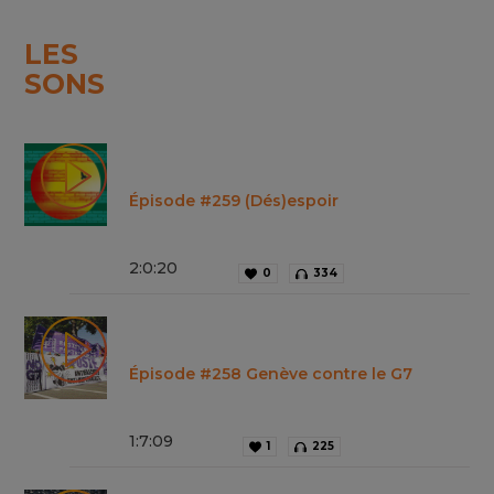
LES
SONS
Épisode #259 (Dés)espoir
2
:
0
:
20
0
334
Épisode #258 Genève contre le G7
1
:
7
:
09
1
225