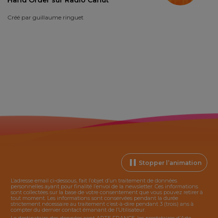
Créé par
guillaume ringuet
Stopper l’animation
L’adresse email ci-dessous, fait l’objet d’un traitement de données
personnelles ayant pour finalité l’envoi de la
newsletter
. Ces informations
sont collectées sur la base de votre consentement que vous pouvez retirer à
tout moment. Les informations sont conservées pendant la durée
strictement nécessaire au traitement c’est-à-dire pendant 3 (trois) ans à
compter du dernier contact émanant de l’Utilisateur.