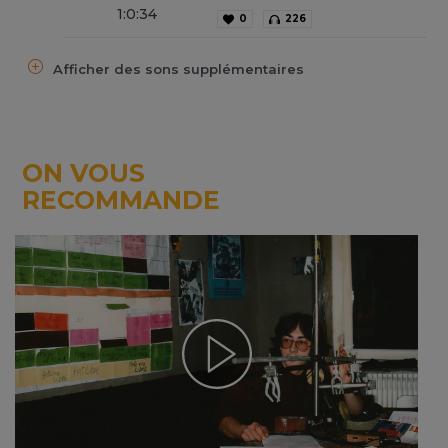
1
:
0
:
34
0
226
Afficher des sons supplémentaires
ON VOUS
RECOMMANDE