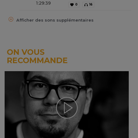
1
:
29
:
39
0
16
Afficher des sons supplémentaires
ON VOUS
RECOMMANDE