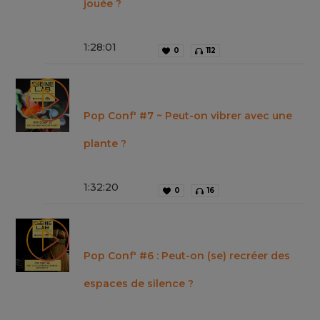
jouée ?
1
:
28
:
01
0
112
Pop Conf' #7 ~ Peut-on vibrer avec une
plante ?
1
:
32
:
20
0
16
Pop Conf' #6 : Peut-on (se) recréer des
espaces de silence ?