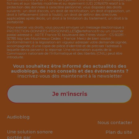
fichiers et aux libertés modifiée et au règlement (UE) 2016/679 relatif à la
protection des données à caractère personnel, vous disposez des droits
suivants : un droit d’accès, un droit de rectification, un droit d’opposition, un
droit à l’effacement (droit à l’oubli), un droit de définir des directives
applicables après décès, un droit à la limitation du traitement, un droit à la
portabilité.
Pour exercer vos droits, vous pouvez envoyer un message électronique à :
PROTECTION-DONNEES-PERSONNELLES@artefrance.fr
ou un courrier
postal adressé à : ARTE France 10, boulevard des Frères Voisin - CS 60281 -
92785 Issy-Les-Moulineaux Cedex - France. Merci de bien vouloir
conformément à la législation en vigueur adresser votre demande signée,
accompagnée, d’une copie de pièce d’identité et de préciser l’adresse à
laquelle devra parvenir la réponse. Une réclamation auprès de la
Commission nationale de l’Informatique et des libertés (CNIL) peut être
introduite.
Vous souhaitez être informé des actualités des
audioblogs, de nos conseils et des événements ?
Inscrivez-vous dès maintenant à la
newsletter
Je m'inscris
Audioblog
Nous contacter
Une solution sonore
Plan du site
portée par