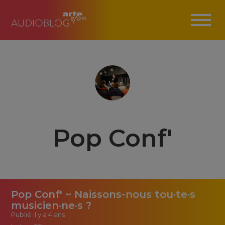
Pop Conf'
Pop Conf' ~ Naissons-nous tou·te·s
musicien·ne·s ?
Publié
il y a 4 ans