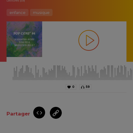
Lectures (59)
enfance
musique
0
59
Partager