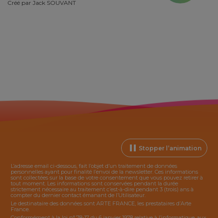
Créé par
Jack SOUVANT
Stopper l’animation
L’adresse email ci-dessous, fait l’objet d’un traitement de données
personnelles ayant pour finalité l’envoi de la
newsletter
. Ces informations
sont collectées sur la base de votre consentement que vous pouvez retirer à
tout moment. Les informations sont conservées pendant la durée
strictement nécessaire au traitement c’est-à-dire pendant 3 (trois) ans à
compter du dernier contact émanant de l’Utilisateur.
Le destinataire des données sont ARTE FRANCE, les prestataires d’Arte
France.
Conformément à la loi n° 78-17 du 6 janvier 1978 relative à l’informatique, aux