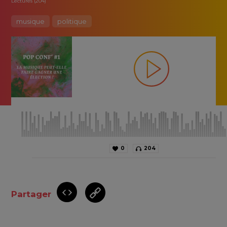
Lectures (204)
musique
politique
0
204
Partager