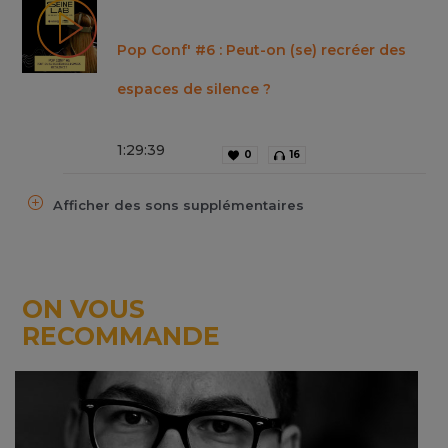
Pop Conf' #6 : Peut-on (se) recréer des
espaces de silence ?
1
:
29
:
39
0
16
Afficher des sons supplémentaires
ON VOUS
RECOMMANDE