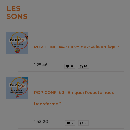
LES
SONS
POP CONF’ #4 : La voix a-t-elle un âge ?
1
:
25
:
46
0
12
POP CONF’ #3 : En quoi l’écoute nous
transforme ?
1
:
43
:
20
0
7