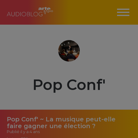
Pop Conf'
Pop Conf' ~ La musique peut-elle
faire gagner une élection ?
Publié
il y a 4 ans