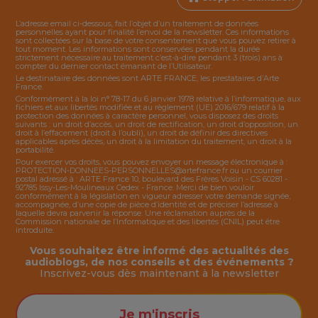
L’adresse email ci-dessous, fait l’objet d’un traitement de données
personnelles ayant pour finalité l’envoi de la
newsletter
. Ces informations
sont collectées sur la base de votre consentement que vous pouvez retirer à
tout moment. Les informations sont conservées pendant la durée
strictement nécessaire au traitement c’est-à-dire pendant 3 (trois) ans à
compter du dernier contact émanant de l’Utilisateur.
Le destinataire des données sont ARTE FRANCE, les prestataires d’Arte
France.
Conformément à la loi n° 78-17 du 6 janvier 1978 relative à l’informatique, aux
fichiers et aux libertés modifiée et au règlement (UE) 2016/679 relatif à la
protection des données à caractère personnel, vous disposez des droits
suivants : un droit d’accès, un droit de rectification, un droit d’opposition, un
droit à l’effacement (droit à l’oubli), un droit de définir des directives
applicables après décès, un droit à la limitation du traitement, un droit à la
portabilité.
Pour exercer vos droits, vous pouvez envoyer un message électronique à :
PROTECTION-DONNEES-PERSONNELLES@artefrance.fr
ou un courrier
postal adressé à : ARTE France 10, boulevard des Frères Voisin - CS 60281 -
92785 Issy-Les-Moulineaux Cedex - France. Merci de bien vouloir
conformément à la législation en vigueur adresser votre demande signée,
accompagnée, d’une copie de pièce d’identité et de préciser l’adresse à
laquelle devra parvenir la réponse. Une réclamation auprès de la
Commission nationale de l’Informatique et des libertés (CNIL) peut être
introduite.
Vous souhaitez être informé des actualités des
audioblogs, de nos conseils et des événements ?
Inscrivez-vous dès maintenant à la
newsletter
Je m'inscris