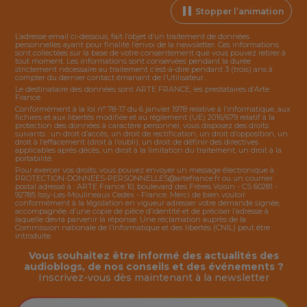
Stopper l’animation
L’adresse email ci-dessous, fait l’objet d’un traitement de données
personnelles ayant pour finalité l’envoi de la
newsletter
. Ces informations
sont collectées sur la base de votre consentement que vous pouvez retirer à
tout moment. Les informations sont conservées pendant la durée
strictement nécessaire au traitement c’est-à-dire pendant 3 (trois) ans à
compter du dernier contact émanant de l’Utilisateur.
Le destinataire des données sont ARTE FRANCE, les prestataires d’Arte
France.
Conformément à la loi n° 78-17 du 6 janvier 1978 relative à l’informatique, aux
fichiers et aux libertés modifiée et au règlement (UE) 2016/679 relatif à la
protection des données à caractère personnel, vous disposez des droits
suivants : un droit d’accès, un droit de rectification, un droit d’opposition, un
droit à l’effacement (droit à l’oubli), un droit de définir des directives
applicables après décès, un droit à la limitation du traitement, un droit à la
portabilité.
Pour exercer vos droits, vous pouvez envoyer un message électronique à :
PROTECTION-DONNEES-PERSONNELLES@artefrance.fr
ou un courrier
postal adressé à : ARTE France 10, boulevard des Frères Voisin - CS 60281 -
92785 Issy-Les-Moulineaux Cedex - France. Merci de bien vouloir
conformément à la législation en vigueur adresser votre demande signée,
accompagnée, d’une copie de pièce d’identité et de préciser l’adresse à
laquelle devra parvenir la réponse. Une réclamation auprès de la
Commission nationale de l’Informatique et des libertés (CNIL) peut être
introduite.
Vous souhaitez être informé des actualités des
audioblogs, de nos conseils et des événements ?
Inscrivez-vous dès maintenant à la
newsletter