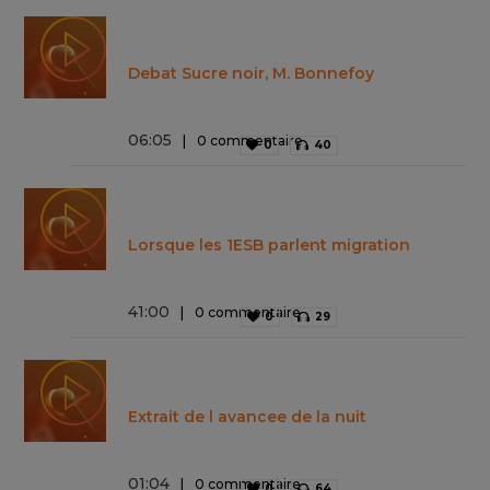
Debat Sucre noir, M. Bonnefoy
06
:
05
0 commentaire
0
40
Lorsque les 1ESB parlent migration
41
:
00
0 commentaire
0
29
Extrait de l avancee de la nuit
01
:
04
0 commentaire
0
64