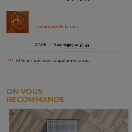
L avancee de la nuit
07
:
08
0 commentaire
0
46
Afficher des sons supplémentaires
ON VOUS
RECOMMANDE