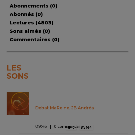
Abonnements (
0
)
Abonnés (
0
)
Lectures (
4803
)
Sons aimés (
0
)
Commentaires (
0
)
LES
SONS
Debat MaReine, JB Andréa
09
:
45
0 commentaire
0
164